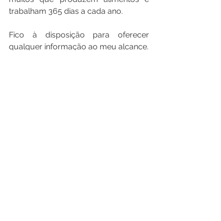
trabalham 365 dias a cada ano.
Fico à disposição para oferecer 
qualquer informação ao meu alcance.
Aos 80 anos, tenho a minha Missão 
Social muito bem definida: apoiar os 
pequenos produtores de leite do 
Brasil.
Vamos trabalhar juntos.
evandrog44@gmail.com